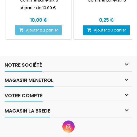
Commentaire(s):
0
Commentaire(s):
0
A partir de 10.00 €
Prix
Prix
10,00 €
0,25 €
Ajouter au panier
Ajouter au panier



NOTRE SOCIÉTÉ

MAGASIN MENETROL

VOTRE COMPTE

MAGASIN LA BREDE