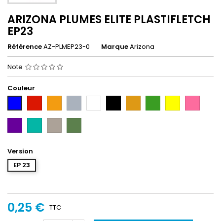
ARIZONA PLUMES ELITE PLASTIFLETCH
EP23
Référence
AZ-PLMEP23-0
Marque
Arizona
Note
Couleur
Rouge
Orange
Gris
Blanc
Noir
Gold
Vert
Jaune
Rose
Bleu
Purple
Teal
Sand
OD
Beige
Green
Version
EP 23
0,25 €
TTC