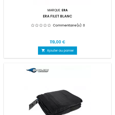
MARQUE:
ERA
ERA FILET BLANC
Commentaire(s):
0
Prix
119,00 €
Ajouter au panier
