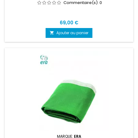
Commentaire(s):
0
Prix
69,00 €
Ajouter au panier

MARQUE:
ERA