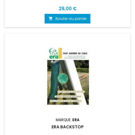
Prix
29,00 €
Ajouter au panier

MARQUE:
ERA
ERA BACKSTOP