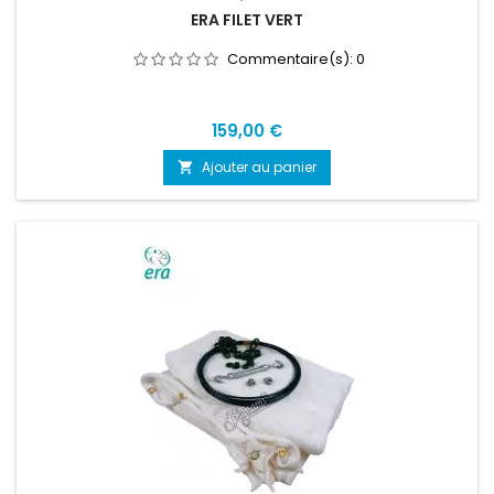
ERA FILET VERT
Commentaire(s):
0
Prix
159,00 €
Ajouter au panier
