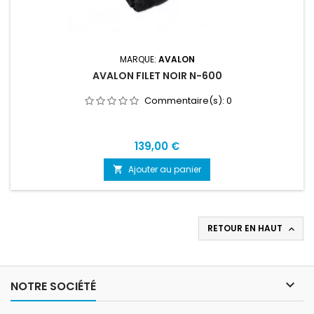
MARQUE:
AVALON
AVALON FILET NOIR N-600
Commentaire(s):
0
Prix
139,00 €
Ajouter au panier

RETOUR EN HAUT


NOTRE SOCIÉTÉ