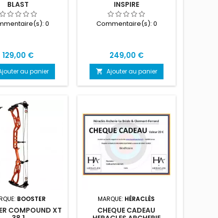
BLAST
INSPIRE
mentaire(s):
0
Commentaire(s):
0
Prix
Prix
129,00 €
249,00 €
Ajouter au panier
Ajouter au panier

RQUE:
BOOSTER
MARQUE:
HÉRACLÈS
ER COMPOUND XT
CHEQUE CADEAU
38.1
HERACLES ARCHERIE