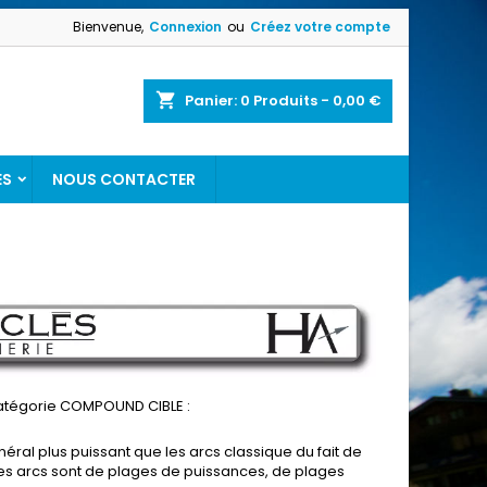
Bienvenue,
Connexion
ou
Créez votre compte
shopping_cart
Panier:
0
Produits - 0,00 €
ES
NOUS CONTACTER
catégorie COMPOUND CIBLE :
néral plus puissant que les arcs classique du fait de
 ces arcs sont de plages de puissances, de plages