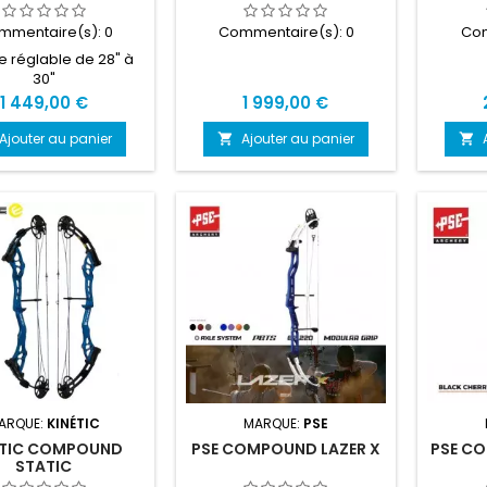
mmentaire(s):
0
Commentaire(s):
0
Com
e réglable de 28" à
30"
Prix
Prix
1 449,00 €
1 999,00 €
Ajouter au panier
Ajouter au panier


ARQUE:
KINÉTIC
MARQUE:
PSE
ETIC COMPOUND
PSE COMPOUND LAZER X
PSE C
STATIC