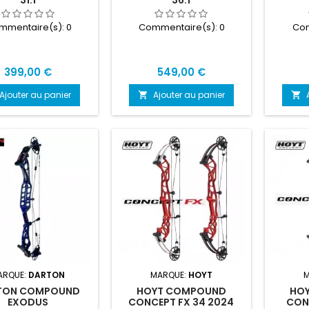
mmentaire(s):
0
Commentaire(s):
0
Com
Prix
Prix
399,00 €
549,00 €
Ajouter au panier
Ajouter au panier


ARQUE:
DARTON
MARQUE:
HOYT
TON COMPOUND
HOYT COMPOUND
HO
EXODUS
CONCEPT FX 34 2024
CON