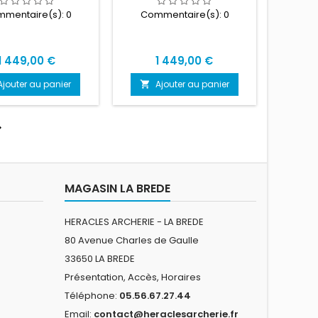
mentaire(s):
0
Commentaire(s):
0
Prix
Prix
1 449,00 €
1 449,00 €
Ajouter au panier
Ajouter au panier


MAGASIN LA BREDE
HERACLES ARCHERIE - LA BREDE
80 Avenue Charles de Gaulle
33650 LA BREDE
Présentation, Accès, Horaires
Téléphone:
05.56.67.27.44
Email:
contact@heraclesarcherie.fr