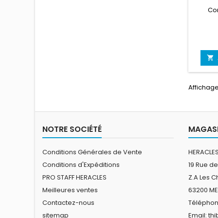
Co

Affichage
NOTRE SOCIÉTÉ
MAGASI
Conditions Générales de Vente
HERACLES
Conditions d'Expéditions
19 Rue de
PRO STAFF HERACLES
Z.A Les 
Meilleures ventes
63200 M
Contactez-nous
Téléphone
sitemap
Email:
th