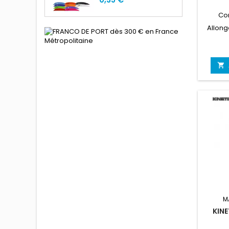
Co
Allong

M
KIN