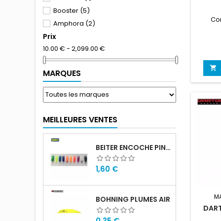
Booster
(5)
Co
Amphora
(2)
Prix
DARTON
(1)
10.00 € - 2,099.00 €

MARQUES
MEILLEURES VENTES
BEITER ENCOCHE PIN SMALL
Prix
1,60 €
M
BOHNING PLUMES AIR
DAR
Prix
0,35 €