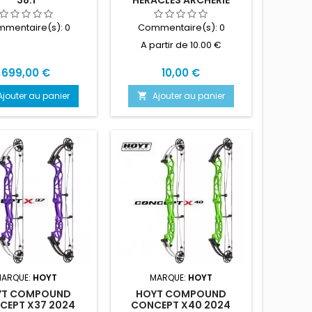
mentaire(s):
0
Commentaire(s):
0
A partir de 10.00 €
Prix
Prix
699,00 €
10,00 €
Ajouter au panier
Ajouter au panier

MARQUE:
HOYT
MARQUE:
HOYT
YT COMPOUND
HOYT COMPOUND
CEPT X37 2024
CONCEPT X40 2024