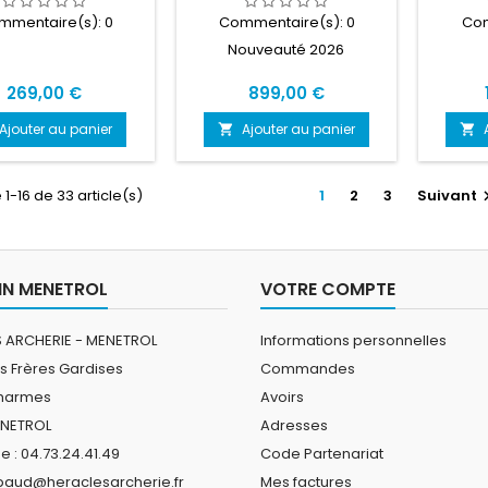
mmentaire(s):
0
Commentaire(s):
0
Com
Nouveauté 2026
Prix
Prix
269,00 €
899,00 €
Ajouter au panier
Ajouter au panier


 1-16 de 33 article(s)
1
2
3
Suivant
N MENETROL
VOTRE COMPTE
 ARCHERIE - MENETROL
Informations personnelles
s Frères Gardises
Commandes
Charmes
Avoirs
ENETROL
Adresses
 : 04.73.24.41.49
Code Partenariat
ibaud@heraclesarcherie.fr
Mes factures