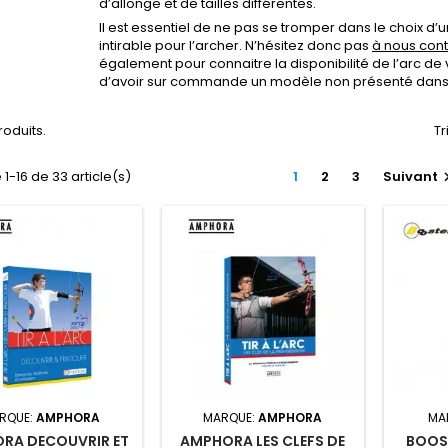
d’allonge et de tailles différentes.
Il est essentiel de ne pas se tromper dans le choix d’u
intirable pour l’archer. N’hésitez donc pas
à nous con
également pour connaitre la disponibilité de l’arc de v
d’avoir sur commande un modèle non présenté dans 
produits.
Tr
 1-16 de 33 article(s)
1
2
3
Suivant
RQUE:
AMPHORA
MARQUE:
AMPHORA
MA
RA DECOUVRIR ET
AMPHORA LES CLEFS DE
BOOS