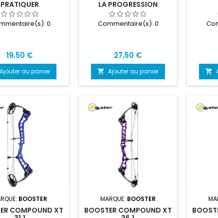
PRATIQUER
LA PROGRESSION
mmentaire(s):
0
Commentaire(s):
0
Com
Prix
Prix
19,50 €
27,50 €
Ajouter au panier
Ajouter au panier


RQUE:
BOOSTER
MARQUE:
BOOSTER
MA
ER COMPOUND XT
BOOSTER COMPOUND XT
BOOST
31.1
36.1