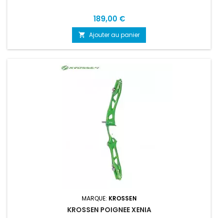
Prix
189,00 €
Ajouter au panier

MARQUE:
KROSSEN
KROSSEN POIGNEE XENIA