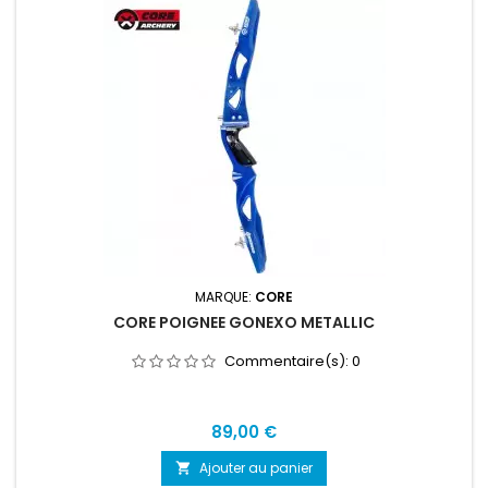
MARQUE:
CORE
CORE POIGNEE GONEXO METALLIC
Commentaire(s):
0
Prix
89,00 €
Ajouter au panier
