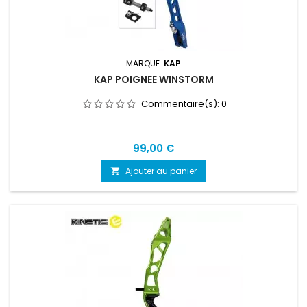
MARQUE:
KAP
KAP POIGNEE WINSTORM
Commentaire(s):
0
Prix
99,00 €
Ajouter au panier
