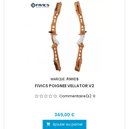
MARQUE:
FIVICS
FIVICS POIGNEE VELLATOR V2
Commentaire(s):
0
Prix
349,00 €
Ajouter au panier
