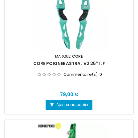
MARQUE:
CORE
CORE POIGNEE ASTRAL V2 25'' ILF
Commentaire(s):
0
Prix
79,00 €
Ajouter au panier
