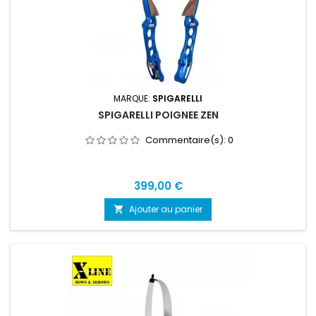
MARQUE:
SPIGARELLI
SPIGARELLI POIGNEE ZEN
Commentaire(s):
0
Prix
399,00 €
Ajouter au panier
