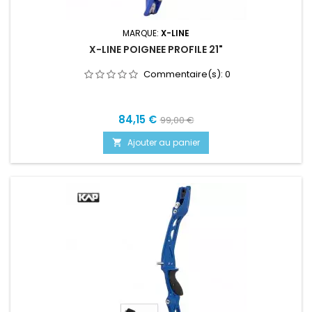
MARQUE:
X-LINE
X-LINE POIGNEE PROFILE 21"
Commentaire(s):
0
Prix
Prix
84,15 €
99,00 €
de
Ajouter au panier

base