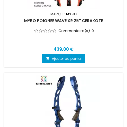
MARQUE:
MYBO
MYBO POIGNEE WAVE XR 25'' CERAKOTE
Commentaire(s):
0
Prix
439,00 €
Ajouter au panier
