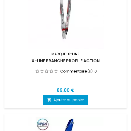
MARQUE:
X-LINE
X-LINE BRANCHE PROFILE ACTION
Commentaire(s):
0
Prix
89,00 €
Ajouter au panier
