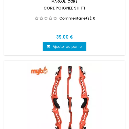
MARQUE:
CORE
CORE POIGNEE SHIFT
Commentaire(s):
0
Prix
39,00 €
Ajouter au panier
