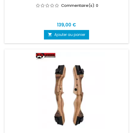
Commentaire(s):
0
Prix
139,00 €
Ajouter au panier
