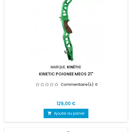
MARQUE:
KINÉTIC
KINETIC POIGNEE MEOS 21"
Commentaire(s):
0
Prix
129,00 €
Ajouter au panier
