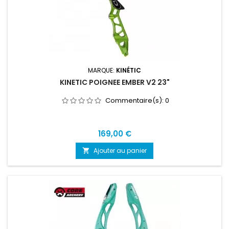
MARQUE:
KINÉTIC
KINETIC POIGNEE EMBER V2 23"
Commentaire(s):
0
Prix
169,00 €
Ajouter au panier
