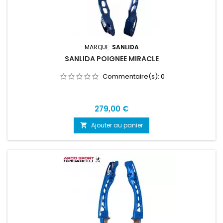
MARQUE:
SANLIDA
SANLIDA POIGNEE MIRACLE
Commentaire(s):
0
Prix
279,00 €
Ajouter au panier
