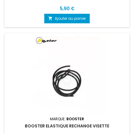
Prix
5,90 €
Ajouter au panier

MARQUE:
BOOSTER
BOOSTER ELASTIQUE RECHANGE VISETTE