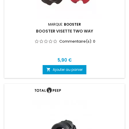
MARQUE:
BOOSTER
BOOSTER VISETTE TWO WAY
Commentaire(s):
0
Prix
5,90 €
Ajouter au panier
