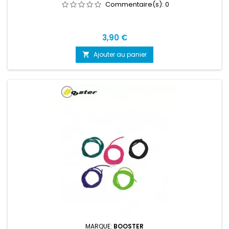
Commentaire(s):
0
Prix
3,90 €
Ajouter au panier

MARQUE:
BOOSTER