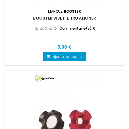
MARQUE:
BOOSTER
BOOSTER VISETTE TRU ALIGNER
Commentaire(s):
0
Prix
5,90 €
Ajouter au panier
