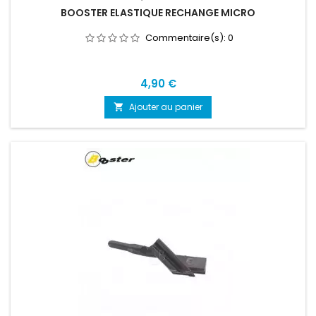
BOOSTER ELASTIQUE RECHANGE MICRO
Commentaire(s):
0
Prix
4,90 €
Ajouter au panier
