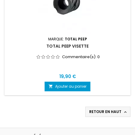
MARQUE:
TOTAL PEEP
TOTAL PEEP VISETTE
Commentaire(s):
0
Prix
19,90 €
Ajouter au panier

RETOUR EN HAUT
