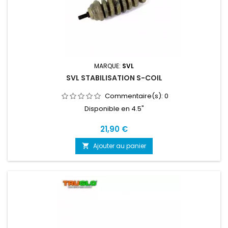
MARQUE:
SVL
SVL STABILISATION S-COIL
Commentaire(s):
0
Disponible en 4.5"
Prix
21,90 €
Ajouter au panier
