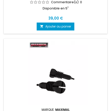
Commentaire(s):
0
Disponible en 5"
Prix
39,00 €
Ajouter au panier

MARQUE:
MAXIMAL