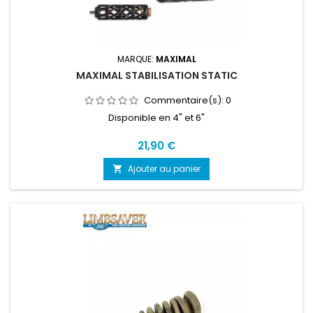
MARQUE:
MAXIMAL
MAXIMAL STABILISATION STATIC
Commentaire(s):
0
Disponible en 4" et 6"
Prix
21,90 €
Ajouter au panier
