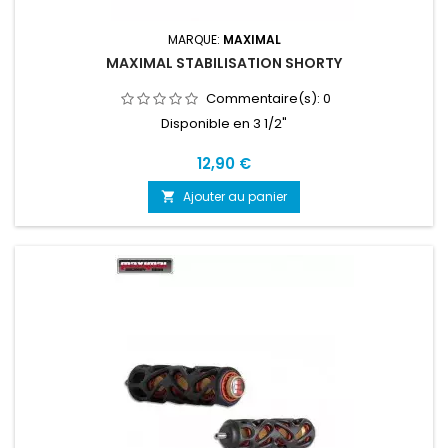
MARQUE:
MAXIMAL
MAXIMAL STABILISATION SHORTY
Commentaire(s):
0
Disponible en 3 1/2"
Prix
12,90 €
Ajouter au panier
