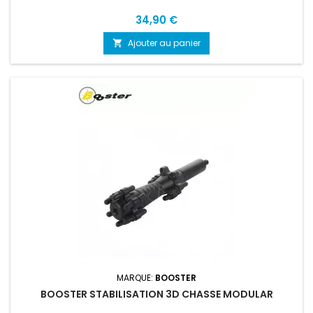
Prix
34,90 €
Ajouter au panier

MARQUE:
BOOSTER
BOOSTER STABILISATION 3D CHASSE MODULAR