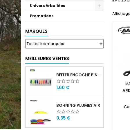
Il y a 23 
Univers Arbalètes
Affichage
Promotions
MARQUES
MEILLEURES VENTES
BEITER ENCOCHE PIN SMALL
MA
Prix
1,60 €
AR
BOHNING PLUMES AIR
Co
Prix
0,35 €