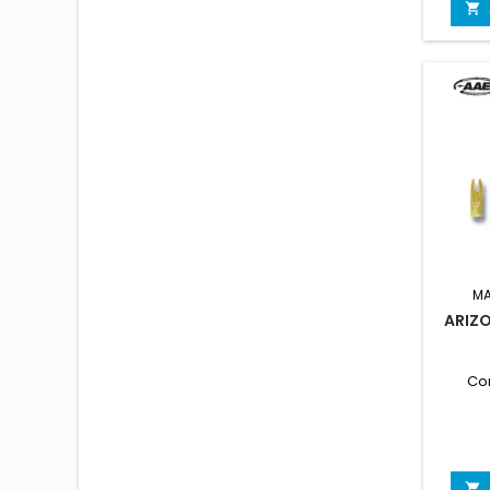

MA
ARIZ
Co
