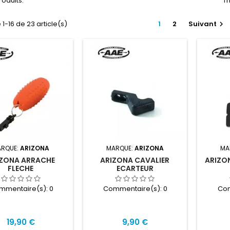
produits.
Tr
 1-16 de 23 article(s)
1
2
Suivant

RQUE:
ARIZONA
MARQUE:
ARIZONA
MA
IZONA ARRACHE
ARIZONA CAVALIER
ARIZON
FLECHE
ECARTEUR
mmentaire(s):
0
Commentaire(s):
0
Com
Prix
Prix
19,90 €
9,90 €