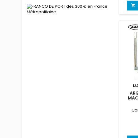

MA
ARI
MAG
Co