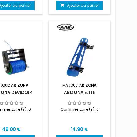
Ajouter au panier
Ajouter au panier

RQUE:
ARIZONA
MARQUE:
ARIZONA
ZONA DEVIDOIR
ARIZONA ELITE
mentaire(s):
0
Commentaire(s):
0
Prix
Prix
49,00 €
14,90 €