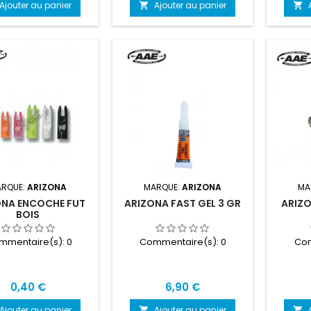
Ajouter au panier
Ajouter au panier


RQUE:
ARIZONA
MARQUE:
ARIZONA
MA
ONA ENCOCHE FUT
ARIZONA FAST GEL 3 GR
ARIZ
BOIS
mmentaire(s):
0
Commentaire(s):
0
Com
Prix
Prix
0,40 €
6,90 €
Ajouter au panier
Ajouter au panier

