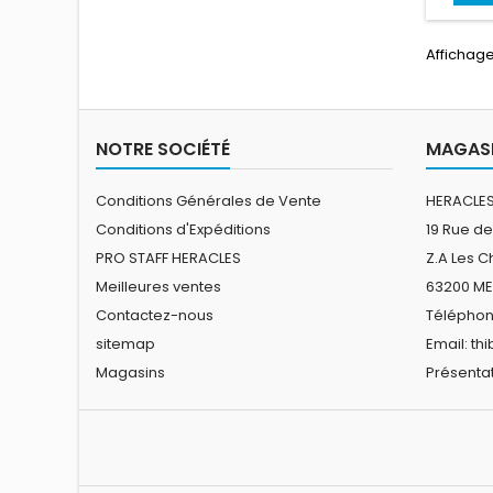
Affichage
NOTRE SOCIÉTÉ
MAGASI
Conditions Générales de Vente
HERACLES
Conditions d'Expéditions
19 Rue de
PRO STAFF HERACLES
Z.A Les 
Meilleures ventes
63200 M
Contactez-nous
Téléphone
sitemap
Email:
th
Magasins
Présentat