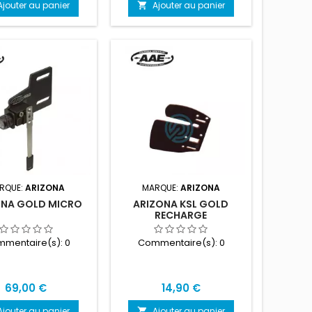
Ajouter au panier
Ajouter au panier

RQUE:
ARIZONA
MARQUE:
ARIZONA
ONA GOLD MICRO
ARIZONA KSL GOLD
RECHARGE
mentaire(s):
0
Commentaire(s):
0
Prix
Prix
69,00 €
14,90 €
Ajouter au panier
Ajouter au panier
