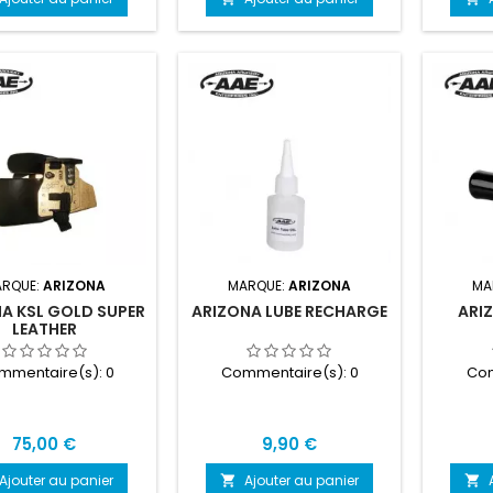
RQUE:
ARIZONA
MARQUE:
ARIZONA
MA
A KSL GOLD SUPER
ARIZONA LUBE RECHARGE
ARI
LEATHER
mmentaire(s):
0
Commentaire(s):
0
Com
Prix
Prix
75,00 €
9,90 €
Ajouter au panier
Ajouter au panier

