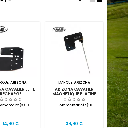



ier par :
RQUE:
ARIZONA
MARQUE:
ARIZONA
A CAVALIER ELITE
ARIZONA CAVALIER
RECHARGE
MAGNETIQUE PLATINE
mentaire(s):
0
Commentaire(s):
0
Prix
Prix
14,90 €
38,90 €