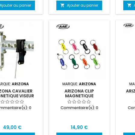
Ajouter au panier
Ajouter au panier


RQUE:
ARIZONA
MARQUE:
ARIZONA
MA
ZONA CAVALIER
ARIZONA CLIP
ARI
NETIQUE VISEUR
MAGNETIQUE
mmentaire(s):
0
Commentaire(s):
0
Com
Prix
Prix
49,00 €
14,90 €