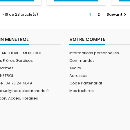
 1-16 de 23 article(s)
1
2
Suivant

N MENETROL
VOTRE COMPTE
 ARCHERIE - MENETROL
Informations personnelles
s Frères Gardises
Commandes
Charmes
Avoirs
ENETROL
Adresses
 : 04.73.24.41.49
Code Partenariat
ibaud@heraclesarcherie.fr
Mes factures
ion, Accès, Horaires