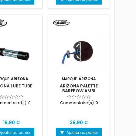
RQUE:
ARIZONA
MARQUE:
ARIZONA
ZONA LUBE TUBE
ARIZONA PALETTE
BAREBOW AMBI
mentaire(s):
0
Commentaire(s):
0
Prix
Prix
19,90 €
39,90 €
Ajouter au panier
Ajouter au panier
