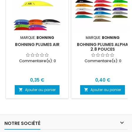
MARQUE:
BOHNING
MARQUE:
BOHNING
BOHNING PLUMES AIR
BOHNING PLUMES ALPHA
2.8 POUCES
Commentaire(s):
0
Commentaire(s):
0
Prix
Prix
0,35 €
0,40 €
Ajouter au panier
Ajouter au panier



NOTRE SOCIÉTÉ