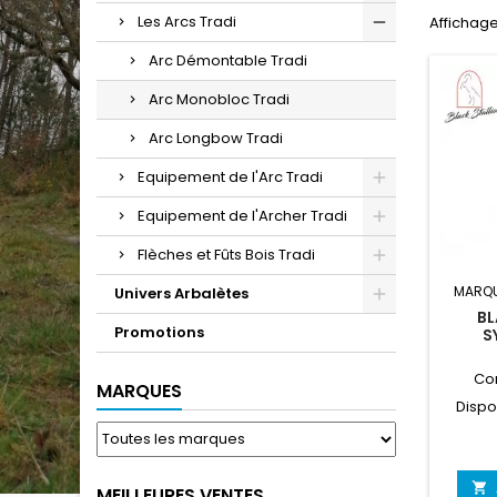
Les Arcs Tradi
Affichage 
Arc Démontable Tradi
Arc Monobloc Tradi
Arc Longbow Tradi
Equipement de l'Arc Tradi
Equipement de l'Archer Tradi
Flèches et Fûts Bois Tradi
MARQ
Univers Arbalètes
BL
Promotions
S
Co
MARQUES
Dispon

MEILLEURES VENTES