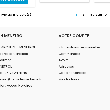
1-16 de 18 article(s)
1
2
Suivant

N MENETROL
VOTRE COMPTE
 ARCHERIE - MENETROL
Informations personnelles
s Frères Gardises
Commandes
Charmes
Avoirs
ENETROL
Adresses
 : 04.73.24.41.49
Code Partenariat
ibaud@heraclesarcherie.fr
Mes factures
ion, Accès, Horaires