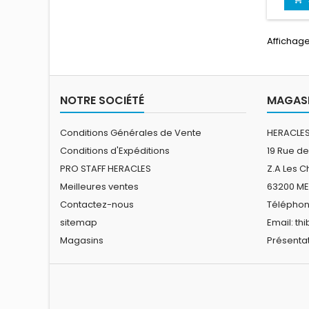
Affichage 
NOTRE SOCIÉTÉ
MAGASI
Conditions Générales de Vente
HERACLES
Conditions d'Expéditions
19 Rue de
PRO STAFF HERACLES
Z.A Les 
Meilleures ventes
63200 M
Contactez-nous
Téléphone
sitemap
Email:
th
Magasins
Présentat