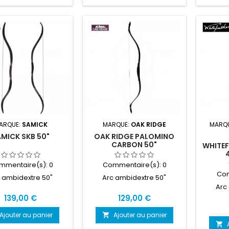
ARQUE:
SAMICK
MARQUE:
OAK RIDGE
MARQ
MICK SKB 50"
OAK RIDGE PALOMINO
CARBON 50"
WHITEF
mmentaire(s):
0
Commentaire(s):
0
Com
 ambidextre 50"
Arc ambidextre 50"
Arc
Prix
Prix
139,00 €
129,00 €
Ajouter au panier
Ajouter au panier

