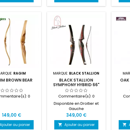
ARQUE:
RAGIM
MARQUE:
BLACK STALLION
MAR
IM BROWN BEAR
BLACK STALLION
OAK 
SYMPHONY HYBRID 66"
mmentaire(s):
0
Commentaire(s):
0
Com
Disponible en Droitier et
Gauche
Prix
Prix
149,00 €
349,00 €
Ajouter au panier
Ajouter au panier

