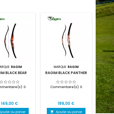
ARQUE:
RAGIM
MARQUE:
RAGIM
IM BLACK BEAR
RAGIM BLACK PANTHER
mentaire(s):
0
Commentaire(s):
0
Prix
Prix
149,00 €
199,00 €
Ajouter au panier
Ajouter au panier
