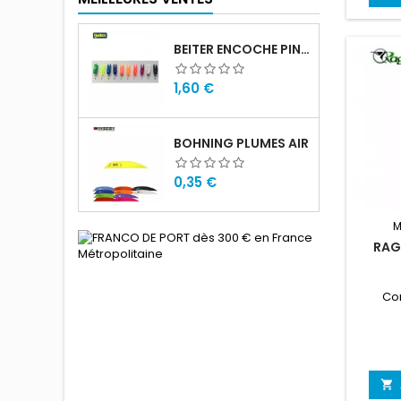
BEITER ENCOCHE PIN SMALL
Prix
1,60 €
BOHNING PLUMES AIR
Prix
0,35 €
M
RAG
Co
