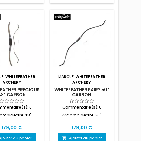
UE:
WHITEFEATHER
MARQUE:
WHITEFEATHER
ARCHERY
ARCHERY
EATHER PRECIOUS
WHITEFEATHER FAIRY 50"
48" CARBON
CARBON
mentaire(s):
0
Commentaire(s):
0
 ambidextre 48"
Arc ambidextre 50"
Prix
Prix
179,00 €
179,00 €
Ajouter au panier
Ajouter au panier
