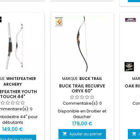
UE:
WHITEFEATHER
MARQUE:
BUCK TRAIL
MAR
ARCHERY
BUCK TRAIL RECURVE
OAK R
ORYX 60"
EFEATHER YOUTH
TOUCH 44"
Commentaire(s):
0
Com
mmentaire(s):
0
Disponible en Droitier et
mbidextre 44" pour
Gaucher
débutants
Prix
179,00 €
Prix
149,00 €
Ajouter au panier


Ajouter au panier