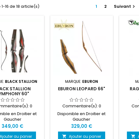
1-16 de 18 article(s)
1
2
Suivant

UE:
BLACK STALLION
MARQUE:
EBURON
M
ACK STALLION
EBURON LEOPARD 66"
RAG
YMPHONY 60"
mmentaire(s):
0
Commentaire(s):
0
Com
ible en Droitier et
Disponible en Droitier et
Gaucher
Gaucher
Prix
Prix
349,00 €
329,00 €
Ajouter au panier
Ajouter au panier

