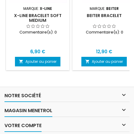
MARQUE:
X-LINE
MARQUE:
BEITER
X-LINE BRACELET SOFT
BEITER BRACELET
MEDIUM
Commentaire(s):
0
Commentaire(s):
0
Prix
Prix
6,90 €
12,90 €
Ajouter au panier
Ajouter au panier



NOTRE SOCIÉTÉ

MAGASIN MENETROL

VOTRE COMPTE