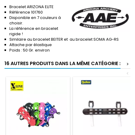
Bracelet ARIZONA ELITE
Référence 101760
Disponible en 7 couleurs à
choisir.
La référence en bracelet
rigide !
Similaire au bracelet BEITER et au bracelet SOMA AG-RS
Attache par élastique
Poids : 50 Gr. environ
16 AUTRES PRODUITS DANS LA MÊME CATÉGORIE :
>
<