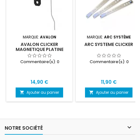
MARQUE:
AVALON
MARQUE:
ARC SYSTÈME
AVALON CLICKER
ARC SYSTEME CLICKER
MAGNETIQUE PLATINE
Commentaire(s):
0
Commentaire(s):
0
Prix
Prix
14,90 €
11,90 €
Ajouter au panier
Ajouter au panier



NOTRE SOCIÉTÉ