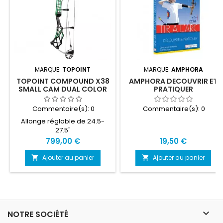
MARQUE:
TOPOINT
MARQUE:
AMPHORA
TOPOINT COMPOUND X38
AMPHORA DECOUVRIR ET
SMALL CAM DUAL COLOR
PRATIQUER
Commentaire(s):
0
Commentaire(s):
0
Allonge réglable de 24.5-
27.5"
Prix
Prix
799,00 €
19,50 €
Ajouter au panier
Ajouter au panier



NOTRE SOCIÉTÉ