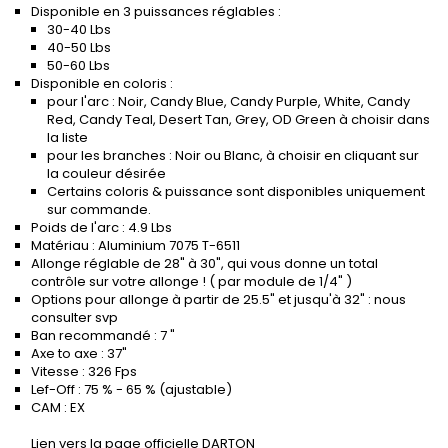
Disponible en 3 puissances réglables :
30-40 Lbs
40-50 Lbs
50-60 Lbs
Disponible en coloris :
pour l'arc : Noir, Candy Blue, Candy Purple, White, Candy
Red, Candy Teal, Desert Tan, Grey, OD Green à choisir dans
la liste
pour les branches : Noir ou Blanc, à choisir en cliquant sur
la couleur désirée
Certains coloris & puissance sont disponibles uniquement
sur commande.
Poids de l'arc : 4.9 Lbs
Matériau : Aluminium 7075 T-6511
Allonge réglable de 28" à 30", qui vous donne un total
contrôle sur votre allonge ! ( par module de 1/4" )
Options pour allonge à partir de 25.5" et jusqu'à 32" : nous
consulter svp
Ban recommandé : 7 "
Axe to axe : 37"
Vitesse : 326 Fps
Lef-Off : 75 % - 65 % (ajustable)
CAM : EX
Lien vers la page officielle DARTON