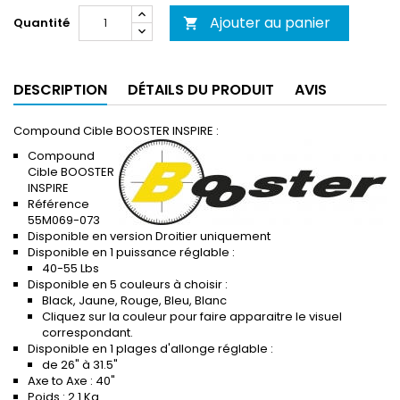
Ajouter au panier
Quantité

DESCRIPTION
DÉTAILS DU PRODUIT
AVIS
Compound Cible BOOSTER INSPIRE :
Compound
Cible BOOSTER
INSPIRE
Référence
55M069-073
Disponible en version Droitier uniquement
Disponible en 1 puissance réglable :
40-55 Lbs
Disponible en 5 couleurs à choisir :
Black, Jaune, Rouge, Bleu, Blanc
Cliquez sur la couleur pour faire apparaitre le visuel
correspondant.
Disponible en 1 plages d'allonge réglable :
de 26" à 31.5"
Axe to Axe : 40"
Poids : 2.1 Kg