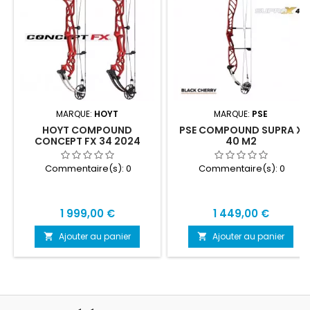
MARQUE:
HOYT
MARQUE:
PSE
HOYT COMPOUND
PSE COMPOUND SUPRA X
CONCEPT FX 34 2024
40 M2
Commentaire(s):
0
Commentaire(s):
0
Prix
Prix
1 999,00 €
1 449,00 €
Ajouter au panier
Ajouter au panier

