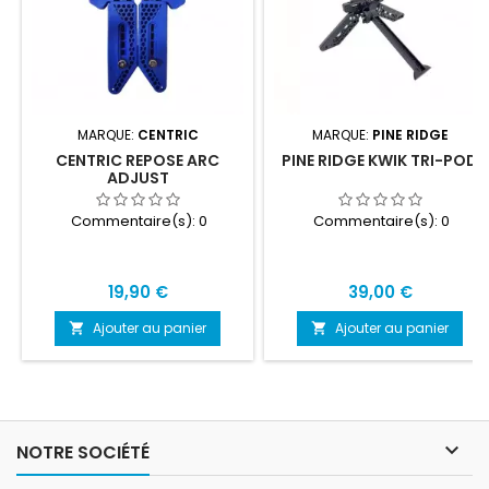
MARQUE:
CENTRIC
MARQUE:
PINE RIDGE
CENTRIC REPOSE ARC
PINE RIDGE KWIK TRI-POD
ADJUST
Commentaire(s):
0
Commentaire(s):
0
Prix
Prix
19,90 €
39,00 €
Ajouter au panier
Ajouter au panier



NOTRE SOCIÉTÉ