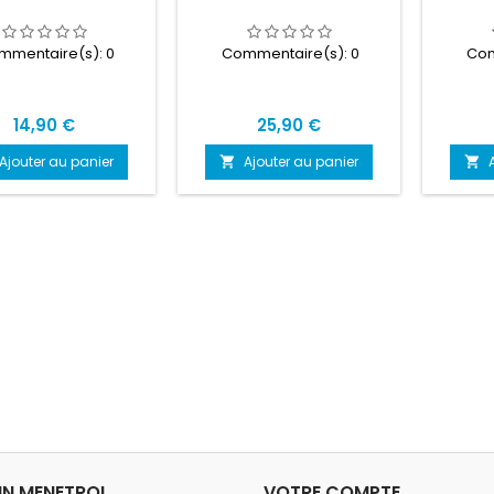
mmentaire(s):
0
Commentaire(s):
0
Com
Prix
Prix
14,90 €
25,90 €
Ajouter au panier
Ajouter au panier


N MENETROL
VOTRE COMPTE