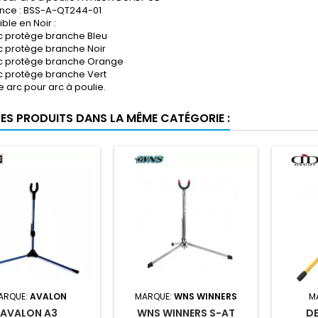
nce :
BSS-A-QT244-01
ble en Noir :
 protège branche Bleu
 protège branche Noir
c protège branche Orange
 protège branche Vert
 arc pour arc à poulie.
RES PRODUITS DANS LA MÊME CATÉGORIE :
ARQUE:
AVALON
MARQUE:
WNS WINNERS
M
AVALON A3
WNS WINNERS S-AT
D