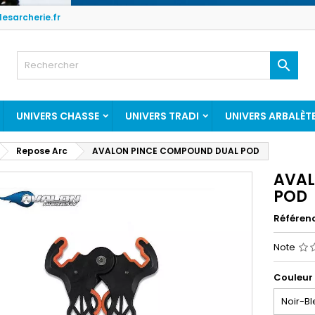
esarcherie.fr

UNIVERS CHASSE
UNIVERS TRADI
UNIVERS ARBALÈT
Repose Arc
AVALON PINCE COMPOUND DUAL POD
AVAL
POD
Référen
Note
Couleur