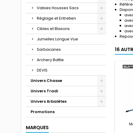
Référe
Valises Housses Sacs
Disponi
avec
Réglage et Entretien
avec
ave
Cibles et Blasons
avec
Repose
Jumelles Longue Vue
16 AUT
Sarbacanes
Archery Battle
DEVIS
Univers Chasse
Univers Tradi
Univers Arbalètes
Promotions
M
MARQUES