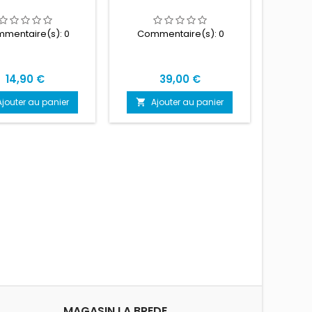
mentaire(s):
0
Commentaire(s):
0
Com
Prix
Prix
14,90 €
39,00 €
Ajouter au panier
Ajouter au panier
A


MAGASIN LA BREDE