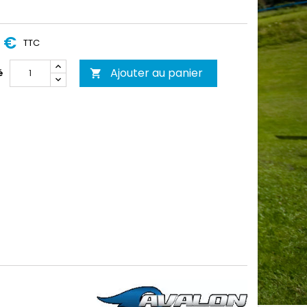
0 €
TTC
Ajouter au panier
é
