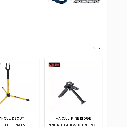
<
>
ARQUE:
DECUT
MARQUE:
PINE RIDGE
MAR
ECUT HERMES
PINE RIDGE KWIK TRI-POD
WIN & 