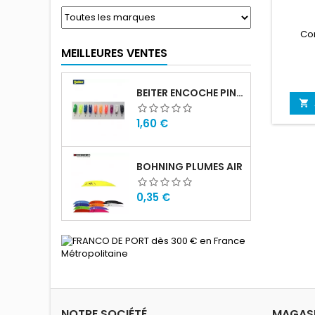
Co
MEILLEURES VENTES
BEITER ENCOCHE PIN SMALL

Prix
1,60 €
BOHNING PLUMES AIR
Prix
0,35 €
NOTRE SOCIÉTÉ
MAGASI