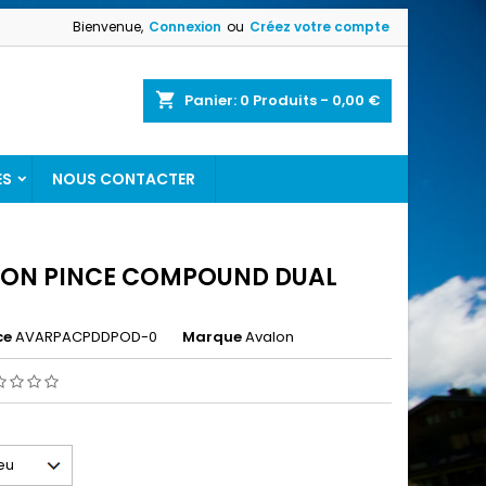
Bienvenue,
Connexion
ou
Créez votre compte
shopping_cart
Panier:
0
Produits - 0,00 €
ES
NOUS CONTACTER
ON PINCE COMPOUND DUAL
ce
AVARPACPDDPOD-0
Marque
Avalon