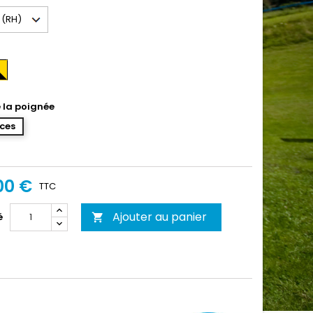
ir-
e la poignée
ces
00 €
TTC
Ajouter au panier
é
