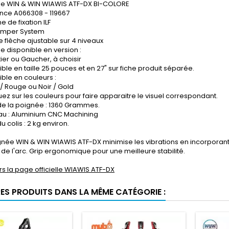
e WIN & WIN WIAWIS ATF-DX BI-COLORE
nce A066308 - 119667
 de fixation ILF
amper System
 flèche ajustable sur 4 niveaux
e disponible en version :
tier ou Gaucher, à choisir
ble en taille 25 pouces et en 27" sur fiche produit séparée.
ible en couleurs :
 / Rouge ou Noir / Gold
uez sur les couleurs pour faire apparaitre le visuel correspondant.
de la poignée : 1360 Grammes.
au : Aluminium CNC Machining
u colis : 2 kg environ.
gnée WIN & WIN WIAWIS ATF-DX minimise les vibrations en incorpora
 de l'arc. Grip ergonomique pour une meilleure stabilité.
rs la page officielle WIAWIS ATF-DX
RES PRODUITS DANS LA MÊME CATÉGORIE :