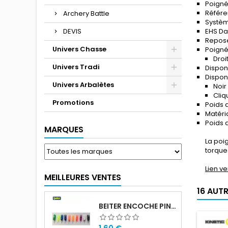
Poigné
Référe
Archery Battle
Système
DEVIS
EHS D
Repose
Univers Chasse
Poigné
Droi
Univers Tradi
Disponi
Dispon
Univers Arbalètes
Noir
Cliq
Promotions
Poids 
Matéri
Poids d
MARQUES
La poi
torque
Lien ve
MEILLEURES VENTES
16 AUT
BEITER ENCOCHE PIN SMALL
Prix