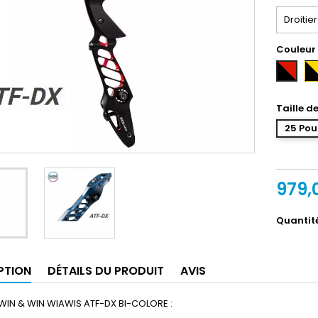
Couleur
No
Noir-
Or
Rouge
Taille d
25 Pou
979,
Quantit
PTION
DÉTAILS DU PRODUIT
AVIS
WIN & WIN WIAWIS ATF-DX BI-COLORE :