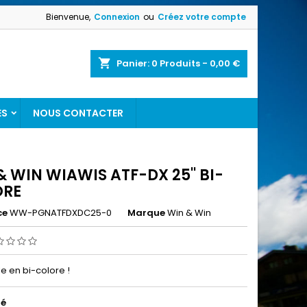
Bienvenue,
Connexion
ou
Créez votre compte
shopping_cart
Panier:
0
Produits - 0,00 €
ES
NOUS CONTACTER
& WIN WIAWIS ATF-DX 25'' BI-
ORE
ce
WW-PGNATFDXDC25-0
Marque
Win & Win
e en bi-colore !
té