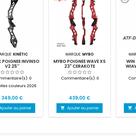
ARQUE:
KINÉTIC
MARQUE:
MYBO
MAR
C POIGNEE INVINSO
MYBO POIGNEE WAVE XS
WIN 
V2 25''
23" CERAKOTE
WIAW
mmentaire(s):
0
Commentaire(s):
0
Com
lles couleurs 2026
Prix
Prix
349,00 €
439,00 €
Ajouter au panier
Ajouter au panier

