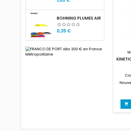
1,60 €
BOHNING PLUMES AIR
Prix
0,35 €
M
KINETI
Co
Nouve
