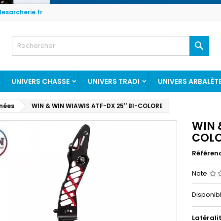
esarcherie.fr

UNIVERS CHASSE
UNIVERS TRADI
UNIVERS ARBALÈT
gnées
WIN & WIN WIAWIS ATF-DX 25'' BI-COLORE
WIN 
COL
Référen
Note
Disponibl
Latérali