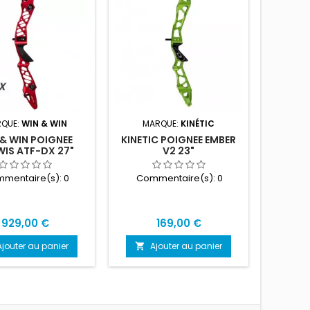
QUE:
WIN & WIN
MARQUE:
KINÉTIC
MAR
& WIN POIGNEE
KINETIC POIGNEE EMBER
CHE
IS ATF-DX 27"
V2 23"
HERA
mentaire(s):
0
Commentaire(s):
0
Com
A pa
Prix
Prix
929,00 €
169,00 €
Ajouter au panier
Ajouter au panier
A

