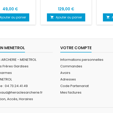
Prix
Prix
49,00 €
129,00 €
Ajouter au panier
Ajouter au panier


N MENETROL
VOTRE COMPTE
 ARCHERIE - MENETROL
Informations personnelles
s Frères Gardises
Commandes
Charmes
Avoirs
ENETROL
Adresses
 : 04.73.24.41.49
Code Partenariat
ibaud@heraclesarcherie.fr
Mes factures
ion, Accès, Horaires