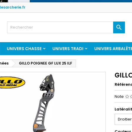
esarcherie.fr

UNIVERS CHASSE
UNIVERS TRADI
UNIVERS ARBALÈT
gnées
GILLO POIGNEE GF LUX 25 ILF
GILLO
Référen
Note
Latérali
Couleur