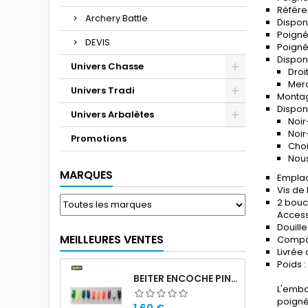
Référ
Archery Battle
Dispon
Poigné
DEVIS
Poigné
Disponi
Univers Chasse
Droi
Merc
Univers Tradi
Montag
Disponi
Univers Arbalètes
Noir
Noir
Promotions
Choi
Nous
MARQUES
Emplac
Vis de
2 bouc
Access
Douille
MEILLEURES VENTES
Compat
Livrée
Poids 
BEITER ENCOCHE PIN SMALL
L'emba
poigné
Prix