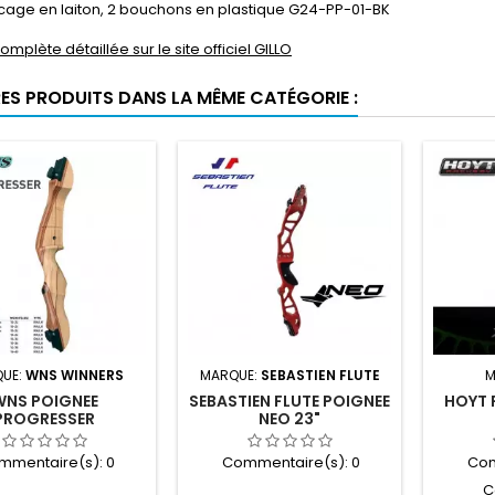
cage en laiton, 2 bouchons en plastique G24-PP-01-BK
omplète détaillée sur le site officiel GILLO
RES PRODUITS DANS LA MÊME CATÉGORIE :
UE:
WNS WINNERS
MARQUE:
SEBASTIEN FLUTE
M
WNS POIGNEE
SEBASTIEN FLUTE POIGNEE
HOYT 
PROGRESSER
NEO 23"
mmentaire(s):
0
Commentaire(s):
0
Com
C