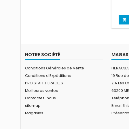

NOTRE SOCIÉTÉ
MAGASI
Conditions Générales de Vente
HERACLES
Conditions d'Expéditions
19 Rue de
PRO STAFF HERACLES
Z.A Les 
Meilleures ventes
63200 M
Contactez-nous
Téléphone
sitemap
Email:
th
Magasins
Présentat