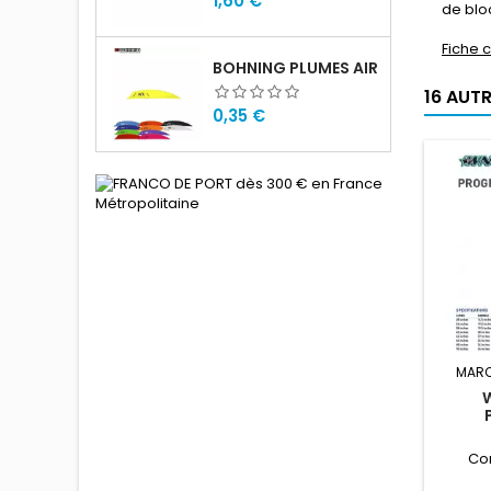
1,60 €
de blo
Fiche c
BOHNING PLUMES AIR
16 AUT
Prix
0,35 €
MARQ
Co