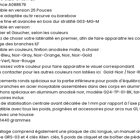
ence A088679
ible en version 25 Pouces
e adaptée au tir recurve ou barebow
e fine et avancée en bois dur stratifié G03-MG-M
ble en version :
tier et Gaucher, selon les couleurs
i de choisir votre latéralité en premier, afin de faire apparaitre les c
e des branches ILF
ble en couleurs, finition anodisée mate, à choisir :
-Bleu, Noir-Gray, Noir-Orange, Noir, Noir-Gold
-Vert, Noir-Rouge
sissez votre couleur pour faire apparaitre le visuel correspondant.
 contacter pour les autres couleurs non listées ici : Gold-Noir / Noir-
ements ronds spéciaux sur la partie inférieure pour poids d'équilibr
 branches en acier inoxydable assemblées dans des corps en alumin
hons spéciaux en aluminium anodisé noir, modèle G24-TP-01-BK, tara
oires inclus.
 de stabilisation centrale avant décalée de 1 mm par rapport à l'axe p
ible avec tous les poids, poignées et accessoires pour arcs nus G1, 
 avec une housse.
: 1440 grammes
llage comprend également une plaque de clic longue, un manuel av
e GRS-03 et 4 clés Allen.
clés, 5 poids de cliquet et de boîtier de péda