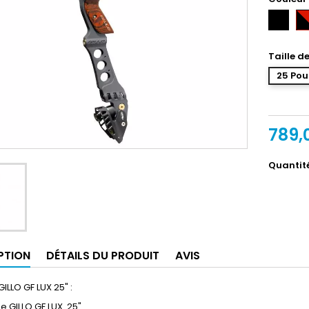
Noir
No
Ro
Taille d
25 Pou
789,
Quantit
PTION
DÉTAILS DU PRODUIT
AVIS
ILLO GF LUX 25" :
e GILLO GF LUX 25"