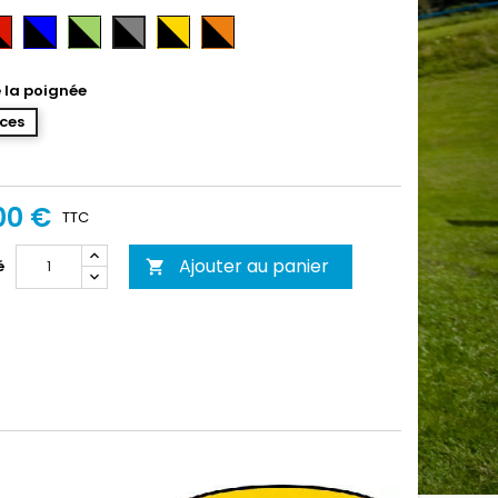
ir-
Noir-
Noir-
Noir-
Noir-
Noir-
uge
Bleu
Vert
Or
Orange
Gris
e la poignée
ces
00 €
TTC
Ajouter au panier
é
