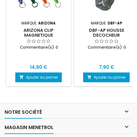
MARQUE:
ARIZONA
MARQUE:
DBF-AP
ARIZONA CLIP
DBF-AP HOUSSE
MAGNETIQUE
DECOCHEUR
Commentaire(s):
0
Commentaire(s):
0
Prix
Prix
14,90 €
7,90 €
Ajouter au panier
Ajouter au panier



NOTRE SOCIÉTÉ

MAGASIN MENETROL