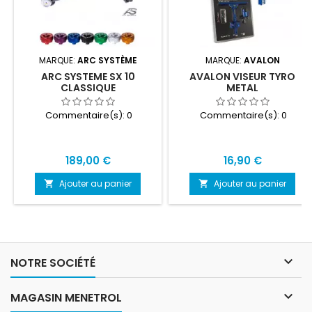
MARQUE:
ARC SYSTÈME
MARQUE:
AVALON
ARC SYSTEME SX 10
AVALON VISEUR TYRO
CLASSIQUE
METAL
Commentaire(s):
0
Commentaire(s):
0
Prix
Prix
189,00 €
16,90 €
Ajouter au panier
Ajouter au panier



NOTRE SOCIÉTÉ

MAGASIN MENETROL