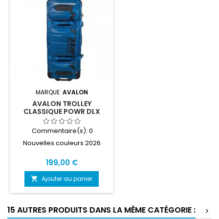
MARQUE:
AVALON
AVALON TROLLEY
CLASSIQUE POWR DLX
Commentaire(s):
0
Nouvelles couleurs 2026
Prix
199,00 €
Ajouter au panier

15 AUTRES PRODUITS DANS LA MÊME CATÉGORIE :
>