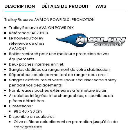
DESCRIPTION
DÉTAILS DU PRODUIT
AVIS
Trolley Recurve AVALON POWR DLX : PROMOTION
Trolley Recurve AVALON POWR DLX
Référence : A070288
Le nouveau trolley
référence de chez
AVALON !
Boitier renforcé pour une meilleure protection de vos
équipements.
Deux poches internes en filet.
Sangles dédiées au rangement de votre stabilisation.
Séparateur souple permettant de ranger deux arcs !
Sangles extérieures et verrou pour sécuriser votre trolley
pendant vos déplacements.
Nombreuses poches extérieures à fermeture éclair.
A roulettes intégrées interchangeables, disponibles en
pièces détachées.
Dimensions :
98 x 40 x 30 cm
Disponible en couleurs :
Olive et Blanc actuellement en promotion jusqu'à fin de
stock grossiste