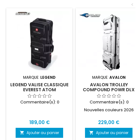
<
MARQUE:
LEGEND
MARQUE:
AVALON
LEGEND VALISE CLASSIQUE
AVALON TROLLEY
EVEREST ATOM
COMPOUND POWR DLX
Commentaire(s):
0
Commentaire(s):
0
Nouvelles couleurs 2026
Prix
Prix
189,00 €
229,00 €
Ajouter au panier
Ajouter au panier

