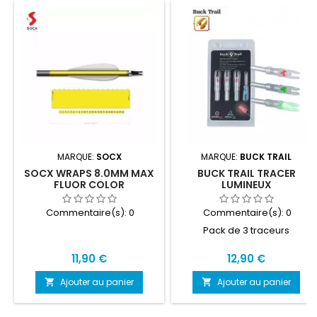
MARQUE:
SOCX
MARQUE:
BUCK TRAIL
SOCX WRAPS 8.0MM MAX
BUCK TRAIL TRACER
FLUOR COLOR
LUMINEUX
Commentaire(s):
0
Commentaire(s):
0
Pack de 3 traceurs
Prix
Prix
11,90 €
12,90 €
Ajouter au panier
Ajouter au panier

