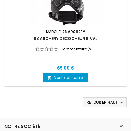
MARQUE:
B3 ARCHERY
B3 ARCHERY DECOCHEUR RIVAL
Commentaire(s):
0
Prix
65,00 €
Ajouter au panier

RETOUR EN HAUT


NOTRE SOCIÉTÉ