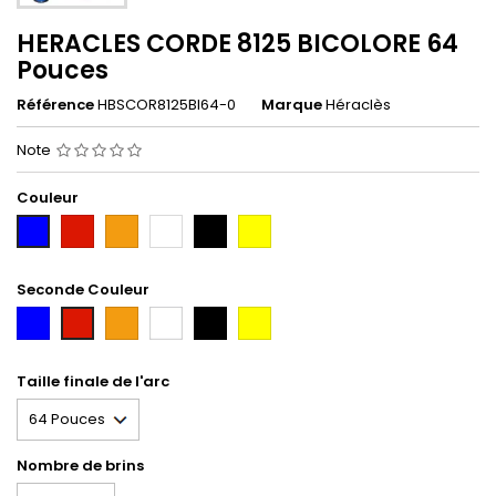
HERACLES CORDE 8125 BICOLORE 64
Pouces
Référence
HBSCOR8125BI64-0
Marque
Héraclès
Note
Couleur
Rouge
Orange
Blanc
Noir
Jaune
Bleu
Seconde Couleur
Bleu
Orange
Blanc
Noir
Jaune
Rouge
Taille finale de l'arc
Nombre de brins