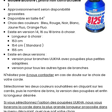
Modèle Bicolore ( photo non contractuelle
)
Approvisionnement selon disponibilité
grossistes.
Disponible en taille 64"
Choix des couleurs : Bleu, Rouge, Noir, Blanc,
Jaune Fluo, Orange Fluo.
Existe en version 14, 16 ou 18 brins à choisir.
Longueur à choisir :
153 cm
154 cm ( Standard )
155 cm
Existe en deux versions :
version pour branches UUKHA avec poupées plus petites
adaptées.
version pour tous les autres types de branches.
N'hésitez pas
à nous contacter
en cas de doute sur le choix de
votre corde.
Sélectionner les deux couleurs souhaitées en cliquant sur les
carrés, puis le nombre de brins, la version des poupées et enfin
la longueur désirée.
Si vous sélectionnez l'option des poupées UUKHA, nous vous
livrerons la corde dans la plus grande longueur proposée dans
le menu déroulant, quel que soit votre choix.