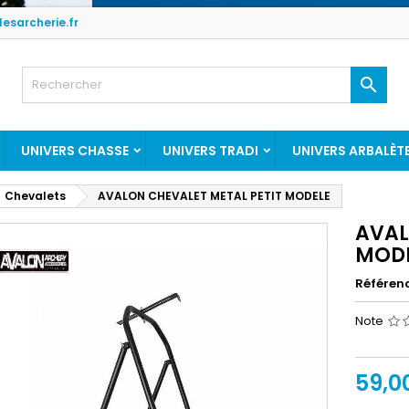
esarcherie.fr

UNIVERS CHASSE
UNIVERS TRADI
UNIVERS ARBALÈT
Chevalets
AVALON CHEVALET METAL PETIT MODELE
AVAL
MOD
Référen
Note
59,0