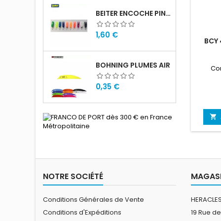
BEITER ENCOCHE PIN SMALL
Prix
1,60 €
BCY 
BOHNING PLUMES AIR
Co
Prix
0,35 €

NOTRE SOCIÉTÉ
MAGASI
Conditions Générales de Vente
HERACLES
Conditions d'Expéditions
19 Rue de