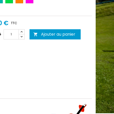
Fluo
Purple
0 €
TTC
Ajouter au panier
é
