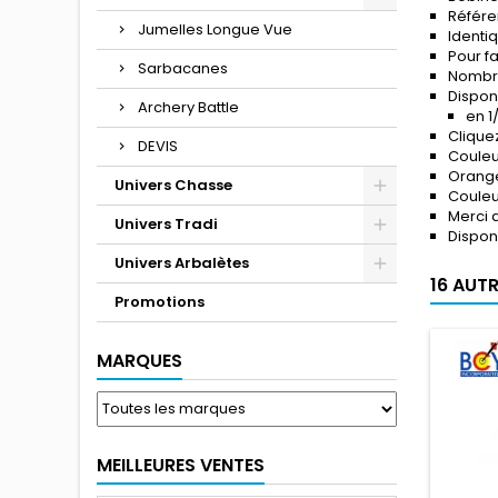
Référe
Jumelles Longue Vue
Identiq
Pour f
Sarbacanes
Nombre
Disponi
Archery Battle
en 1
Clique
DEVIS
Couleu
Orange 
Univers Chasse
Couleu
Merci 
Univers Tradi
Dispon
Univers Arbalètes
16 AUT
Promotions
MARQUES
MEILLEURES VENTES