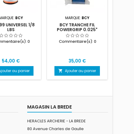
MARQUE:
BCY
MARQUE:
BCY
M
99 UNIVERSEL 1/8
BCY TRANCHE FIL
BCY TRA
LBS
POWERGRIP 0.025"
mentaire(s):
0
Commentaire(s):
0
Com
Prix
Prix
54,00 €
35,00 €
Ajouter au panier
Ajouter au panier
A


MAGASIN LA BREDE
HERACLES ARCHERIE - LA BREDE
80 Avenue Charles de Gaulle