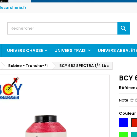
esarcherie.fr

UNIVERS CHASSE
UNIVERS TRADI
UNIVERS ARBALÈT
Bobine - Tranche-Fil
BCY 652 SPECTRA 1/4 Lbs
BCY 
Référen
Note
Couleur
Bleu
Ro
Vert
Te