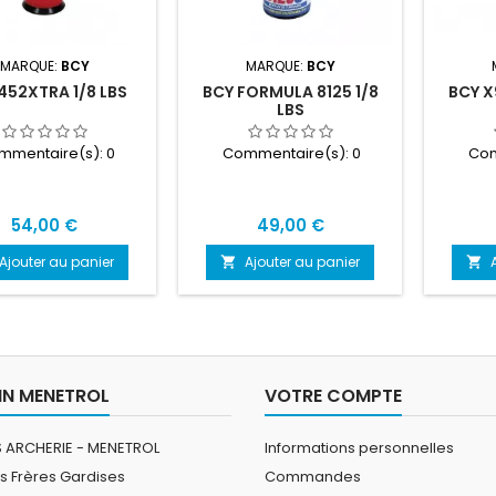
MARQUE:
BCY
MARQUE:
BCY
452XTRA 1/8 LBS
BCY FORMULA 8125 1/8
BCY X
LBS
mmentaire(s):
0
Commentaire(s):
0
Com
Prix
Prix
54,00 €
49,00 €
Ajouter au panier
Ajouter au panier


N MENETROL
VOTRE COMPTE
 ARCHERIE - MENETROL
Informations personnelles
s Frères Gardises
Commandes