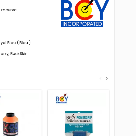
r recurve
al Bleu ( Bleu )
erry, BuckSkin
<
>