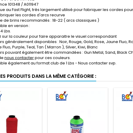
nce 101348 / A011947
ue au Fast Flight, très largement utilisé pour fabriquer les cordes pou
abriquer les cordes d'arcs recurve
 de brins recommandés : 18-22 ( arcs classiques )
ble en version :
/4 Lbs.
z sur la couleur pour faire apparaitre le visuel correspondant
rs généralement disponibles : Noir, Rouge, Gold, Rose, Jaune Fluo, Roy
Fluo, Purple, Teal, Tan ( Marron ), Silver, Kiwi, Blanc
rs pouvant également être commandées : Gun Metal, Sand, Black Ch
de
nous contacter
pour ces couleurs.
ible également au format club de 1 Lbs - Nous contacter svp.
RES PRODUITS DANS LA MÊME CATÉGORIE :