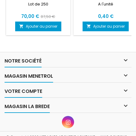
Lot de 250
A l'unité
Prix
Prix
Prix
70,00 €
0,40 €
87,50 €
de
Ajouter au panier
Ajouter au panier


base

NOTRE SOCIÉTÉ

MAGASIN MENETROL

VOTRE COMPTE

MAGASIN LA BREDE