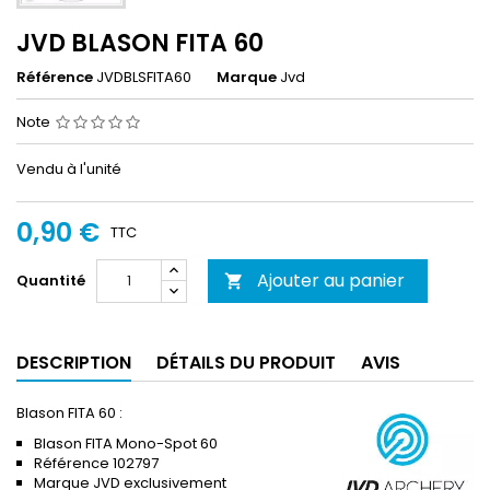
JVD BLASON FITA 60
Référence
JVDBLSFITA60
Marque
Jvd
Note
Vendu à l'unité
0,90 €
TTC
Ajouter au panier
Quantité

DESCRIPTION
DÉTAILS DU PRODUIT
AVIS
Blason FITA 60 :
Blason FITA Mono-Spot 60
Référence 102797
Marque JVD exclusivement