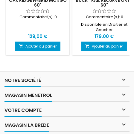
OAK RIDGE HYBRID MONGO
BUCK TRAIL RECURVE ORYX
60"
60"
Commentaire(s):
0
Commentaire(s):
0
Disponible en Droitier et
Gaucher
Prix
Prix
129,00 €
179,00 €
Ajouter au panier
Ajouter au panier



NOTRE SOCIÉTÉ

MAGASIN MENETROL

VOTRE COMPTE

MAGASIN LA BREDE