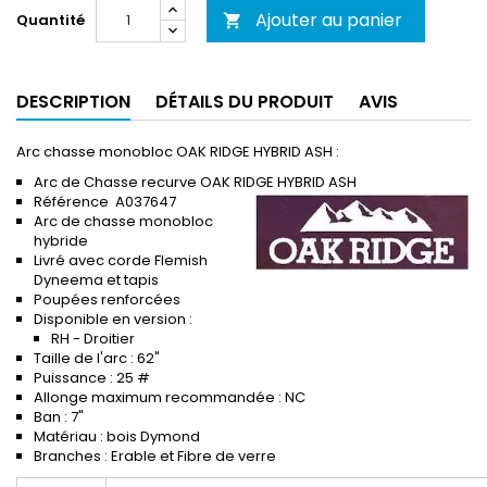
Ajouter au panier
Quantité

DESCRIPTION
DÉTAILS DU PRODUIT
AVIS
Arc chasse monobloc OAK RIDGE HYBRID ASH :
Arc de Chasse recurve OAK RIDGE HYBRID ASH
Référence
A037647
Arc de chasse monobloc
hybride
Livré avec corde Flemish
Dyneema et tapis
Poupées renforcées
Disponible en version :
RH - Droitier
Taille de l'arc : 62"
Puissance : 25 #
Allonge maximum recommandée : NC
Ban : 7"
Matériau : bois Dymond
Branches : Erable et Fibre de verre