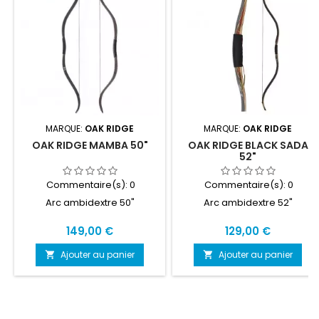
MARQUE:
OAK RIDGE
MARQUE:
OAK RIDGE
OAK RIDGE MAMBA 50"
OAK RIDGE BLACK SADA
52"
Commentaire(s):
0
Commentaire(s):
0
Arc ambidextre 50"
Arc ambidextre 52"
Prix
Prix
149,00 €
129,00 €
Ajouter au panier
Ajouter au panier

