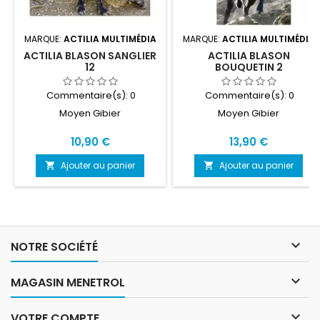
MARQUE:
ACTILIA MULTIMÉDIA
MARQUE:
ACTILIA MULTIMÉDIA
ACTILIA BLASON SANGLIER
ACTILIA BLASON
12
BOUQUETIN 2
Commentaire(s):
0
Commentaire(s):
0
Moyen Gibier
Moyen Gibier
Prix
Prix
10,90 €
13,90 €
Ajouter au panier
Ajouter au panier



NOTRE SOCIÉTÉ

MAGASIN MENETROL

VOTRE COMPTE