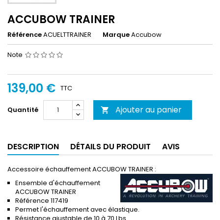
ACCUBOW TRAINER
Référence
ACUELTTRAINER
Marque
Accubow
Note
139,00 €
TTC
Ajouter au panier
Quantité

DESCRIPTION
DÉTAILS DU PRODUIT
AVIS
Accessoire échauffement ACCUBOW TRAINER :
Ensemble d'échauffement
ACCUBOW TRAINER
Référence 117419
Permet l'échauffement avec élastique.
Résistance ajustable de 10 à 70 Lbs